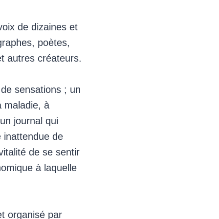
voix de dizaines et
ographes, poètes,
et autres créateurs.
de sensations ; un
a maladie, à
un journal qui
é inattendue de
italité de se sentir
nomique à laquelle
 et organisé par