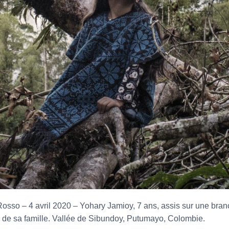
Rosso – 4 avril 2020 – Yohary Jamioy, 7 ans, assis sur une bran
 de sa famille. Vallée de Sibundoy, Putumayo, Colombie.