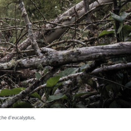
che d’eucalyptus,