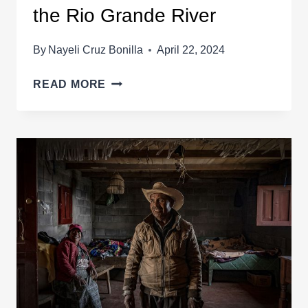
the Rio Grande River
By
Nayeli Cruz Bonilla
April 22, 2024
VENEZUELAN
READ MORE
FAMILY
CROSSES
THE
RIO
GRANDE
RIVER