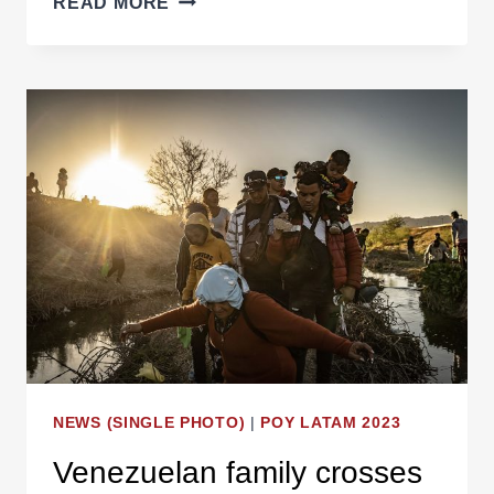
READ MORE
BEAST’S
AMPUTEES
NEWS (SINGLE PHOTO)
|
POY LATAM 2023
Venezuelan family crosses