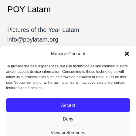
POY Latam
Pictures of the Year Latam ·
info@poylatam.org
Manage Consent
Home
Arquivo
A Equipe
To provide the best experiences, we use technologies like cookies to store
and/or access device information. Consenting to these technologies will
allow us to process data such as browsing behavior or unique IDs on this
Sobre o POY
Português
site. Not consenting or withdrawing consent, may adversely affect certain
features and functions.
Accept
Deny
View preferences