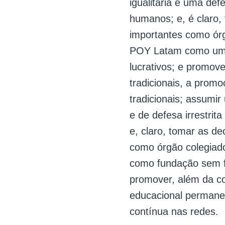
igualitária e uma defe
humanos; e, é claro,
importantes como órgã
POY Latam como uma
lucrativos; e promove
tradicionais, a prom
tradicionais; assumir
e de defesa irrestrit
e, claro, tomar as d
como órgão colegiado
como fundação sem fi
promover, além da c
educacional permane
contínua nas redes.