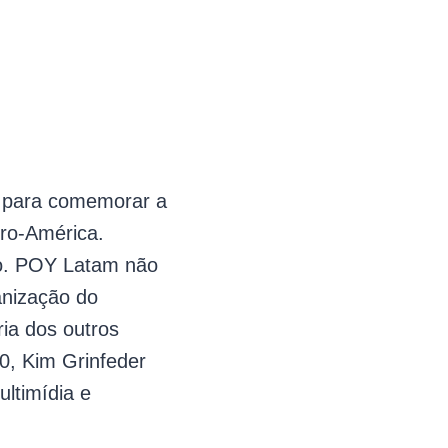
a para comemorar a
ero-América.
ão. POY Latam não
ganização do
ria dos outros
0, Kim Grinfeder
ltimídia e