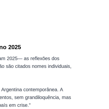
 e as ruas se tornam
achos e atravessada
 pântanos.
Ano 2025
atam 2025— as reflexões dos
Não são citados nomes individuais,
a Argentina contemporânea. A
entos, sem grandiloquência, mas
aís em crise.”