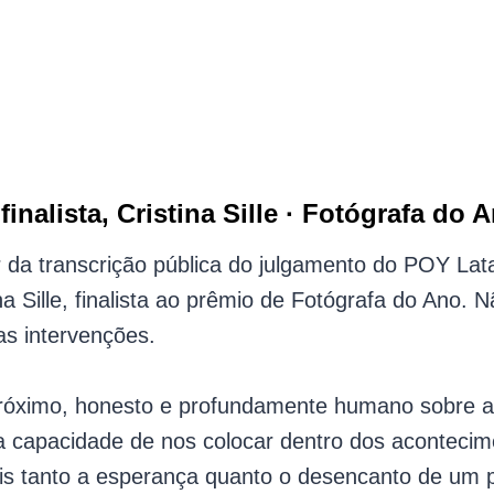
gás e sangue. A violência estatal cresce paralelamente ao desespero social,
esperança, ternura e memória viva entre aqueles que ainda o sentem perto.
ez que isso acontece, mas foi a mais forte. A zona, localizada entre dois ri
um cenário cada vez mais hostil para quem protesta e defende seus direitos.
É por isso que seus fiéis continuam rezando por ele.
ias nacionais, sofre inundações frequentes, consequência do avanço sobre os
finalista, Cristina Sille · Fotógrafa do 
ir da transcrição pública do julgamento do POY L
ina Sille, finalista ao prêmio de Fotógrafa do Ano. 
as intervenções.
 próximo, honesto e profundamente humano sobre 
a capacidade de nos colocar dentro dos acontecim
is tanto a esperança quanto o desencanto de um p