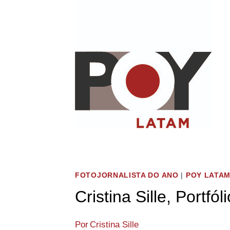
Pular
para
o
Conteúdo
FOTOJORNALISTA DO ANO
|
POY LATAM
Cristina Sille, Portfól
Por
Cristina Sille