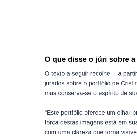
balas de borracha, 
Não é a primeira v
por rodov
O que disse o júri sobre a 
O texto a seguir recolhe —a part
jurados sobre o portfólio de Crist
mas conserva-se o espírito de su
“Este portfólio oferece um olhar
força destas imagens está em su
com uma clareza que torna visíve