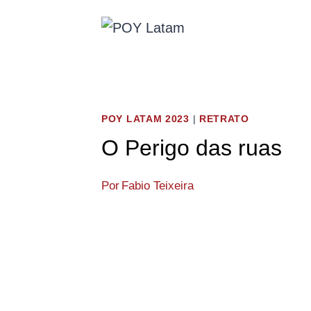
Pular
para
o
Conteúdo
POY LATAM 2023
|
RETRATO
O Perigo das ruas
Por
Fabio Teixeira