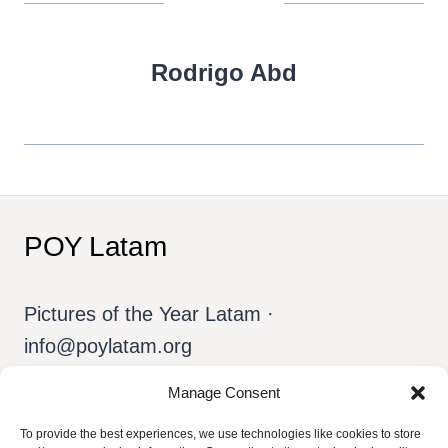
Rodrigo Abd
POY Latam
Pictures of the Year Latam ·
info@poylatam.org
Manage Consent
Home
Arquivo
A Equipe
To provide the best experiences, we use technologies like cookies to store