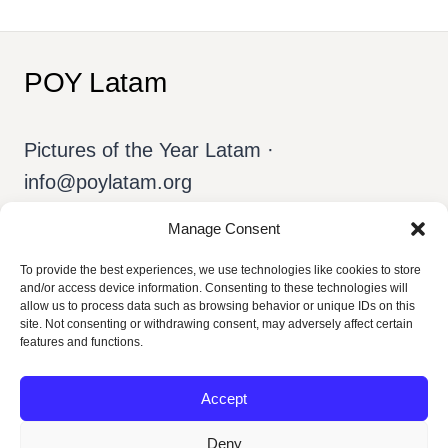
POY Latam
Pictures of the Year Latam ·
info@poylatam.org
Manage Consent
Inicio
Archivo
El Equipo
To provide the best experiences, we use technologies like cookies to store
and/or access device information. Consenting to these technologies will
allow us to process data such as browsing behavior or unique IDs on this
Sobre el POY
Español
site. Not consenting or withdrawing consent, may adversely affect certain
features and functions.
Accept
Deny