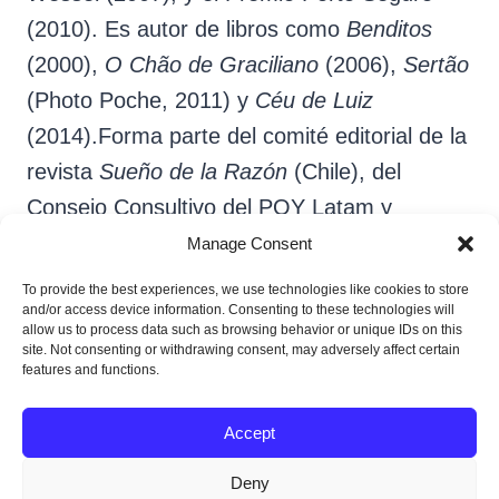
(2010). Es autor de libros como
Benditos
(2000),
O Chão de Graciliano
(2006),
Sertão
(Photo Poche, 2011) y
Céu de Luiz
(2014).Forma parte del comité editorial de la
revista
Sueño de la Razón
(Chile), del
Consejo Consultivo del POY Latam y
colabora con la World Press Photo
Manage Consent
Foundation. Es director artístico del
To provide the best experiences, we use technologies like cookies to store
and/or access device information. Consenting to these technologies will
Fotofestival SOLAR
, fundador de la
allow us to process data such as browsing behavior or unique IDs on this
Editora Tempo d’Imagem
y presidente del
site. Not consenting or withdrawing consent, may adversely affect certain
features and functions.
Instituto Mirante
.
Accept
Deny