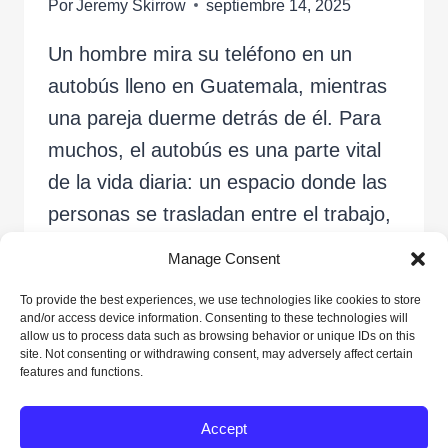
Por
Jeremy Skirrow
septiembre 14, 2025
Un hombre mira su teléfono en un
autobús lleno en Guatemala, mientras
una pareja duerme detrás de él. Para
muchos, el autobús es una parte vital
de la vida diaria: un espacio donde las
personas se trasladan entre el trabajo,
la familia y la comunidad en medio de
Manage Consent
las rutinas del día. Chichicastenango,
To provide the best experiences, we use technologies like cookies to store
Guatemala, 2…
and/or access device information. Consenting to these technologies will
allow us to process data such as browsing behavior or unique IDs on this
site. Not consenting or withdrawing consent, may adversely affect certain
EL
LEER MÁS
features and functions.
TRAYECTO
COTIDIANO
Accept