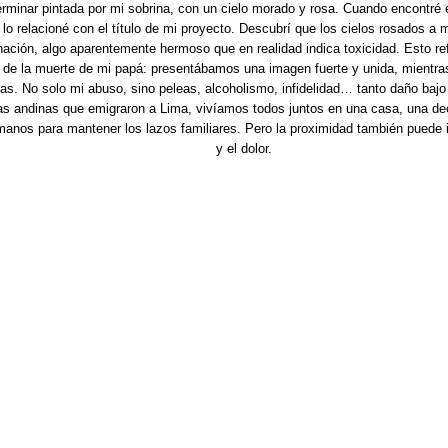
rminar pintada por mi sobrina, con un cielo morado y rosa. Cuando encontré e
lo relacioné con el título de mi proyecto. Descubrí que los cielos rosados a 
nación, algo aparentemente hermoso que en realidad indica toxicidad. Esto re
 de la muerte de mi papá: presentábamos una imagen fuerte y unida, mientras
nas. No solo mi abuso, sino peleas, alcoholismo, infidelidad… tanto daño bajo
s andinas que emigraron a Lima, vivíamos todos juntos en una casa, una de
anos para mantener los lazos familiares. Pero la proximidad también puede in
y el dolor.