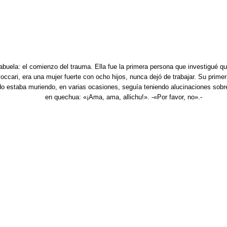
abuela: el comienzo del trauma. Ella fue la primera persona que investigué q
ccari, era una mujer fuerte con ocho hijos, nunca dejó de trabajar. Su primer 
do estaba muriendo, en varias ocasiones, seguía teniendo alucinaciones so
en quechua: «¡Ama, ama, allichu!». -«Por favor, no».-