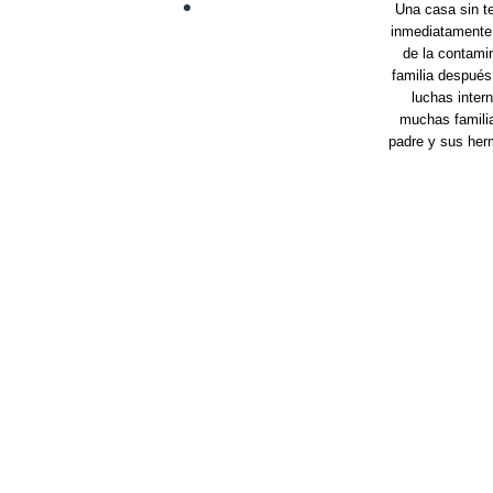
Una casa sin te
inmediatamente 
de la contami
familia después
luchas inter
muchas familia
padre y sus herm