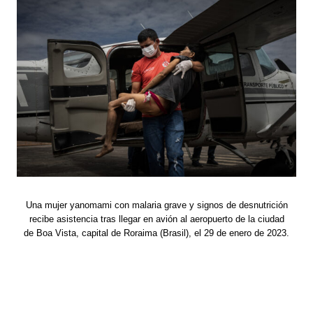
Una mujer yanomami con malaria grave y signos de desnutrición
recibe asistencia tras llegar en avión al aeropuerto de la ciudad
de Boa Vista, capital de Roraima (Brasil), el 29 de enero de 2023.