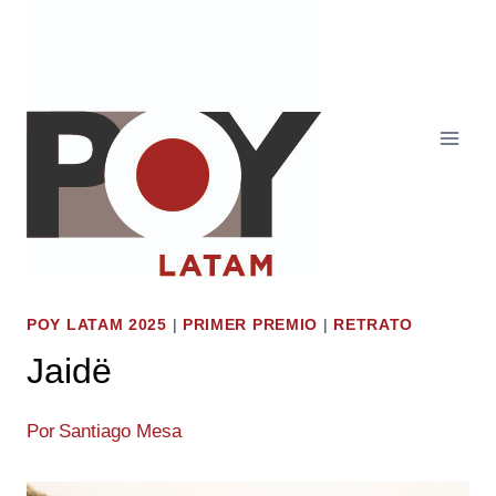
Saltar
al
contenido
POY LATAM 2025
|
PRIMER PREMIO
|
RETRATO
Jaidë
Por
Santiago Mesa