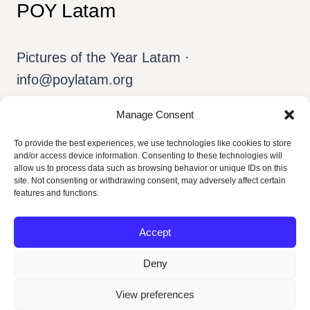
POY Latam
Pictures of the Year Latam ·
info@poylatam.org
Manage Consent
Home
Arquivo
A Equipe
To provide the best experiences, we use technologies like cookies to store
and/or access device information. Consenting to these technologies will
Sobre o POY
Português
allow us to process data such as browsing behavior or unique IDs on this
site. Not consenting or withdrawing consent, may adversely affect certain
features and functions.
Accept
Deny
View preferences
© 2026 POY Latam