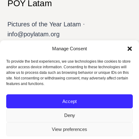
POY Latam
Pictures of the Year Latam ·
info@poylatam.org
Manage Consent
Inicio
Archivo
El Equipo
To provide the best experiences, we use technologies like cookies to store
and/or access device information. Consenting to these technologies will
allow us to process data such as browsing behavior or unique IDs on this
Sobre el POY
Español
site. Not consenting or withdrawing consent, may adversely affect certain
features and functions.
Accept
Deny
View preferences
© 2026 POY Latam