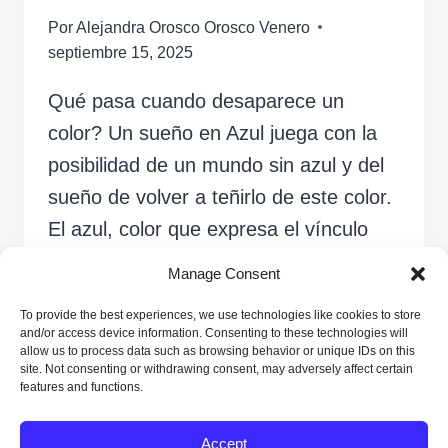
Por
Alejandra Orosco Orosco Venero
septiembre 15, 2025
Qué pasa cuando desaparece un
color? Un sueño en Azul juega con la
posibilidad de un mundo sin azul y del
sueño de volver a teñirlo de este color.
El azul, color que expresa el vínculo
entre el mundo de abajo y el mundo de
Manage Consent
arriba a través de la representación del
To provide the best experiences, we use technologies like cookies to store
reflejo del cielo…
and/or access device information. Consenting to these technologies will
allow us to process data such as browsing behavior or unique IDs on this
site. Not consenting or withdrawing consent, may adversely affect certain
UN
LEER MÁS
features and functions.
SUEÑO
EN
Accept
AZUL