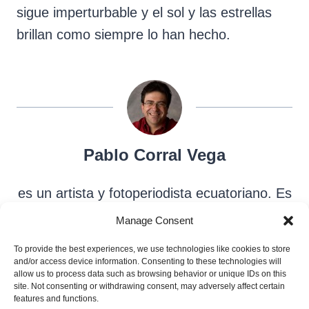
sigue imperturbable y el sol y las estrellas
brillan como siempre lo han hecho.
Pablo Corral Vega
es un artista y fotoperiodista ecuatoriano. Es
el fundador y codirector del concurso de
Manage Consent
fotografía POY Latam y fue el secretario de
To provide the best experiences, we use technologies like cookies to store
Cultura de Quito.
and/or access device information. Consenting to these technologies will
allow us to process data such as browsing behavior or unique IDs on this
site. Not consenting or withdrawing consent, may adversely affect certain
features and functions.