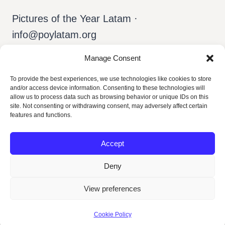
VIDA
Pictures of the Year Latam ·
info@poylatam.org
Manage Consent
Inicio
Archivo
El Equipo
To provide the best experiences, we use technologies like cookies to store
and/or access device information. Consenting to these technologies will
allow us to process data such as browsing behavior or unique IDs on this
Sobre el POY
Español
site. Not consenting or withdrawing consent, may adversely affect certain
features and functions.
Accept
Deny
View preferences
© 2026 POY Latam
Cookie Policy