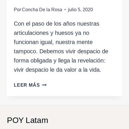
Por
Concha De la Rosa
julio 5, 2020
Con el paso de los años nuestras
articulaciones y huesos ya no
funcionan igual, nuestra mente
tampoco. Debemos vivir despacio de
forma obligada y llega la revelación:
vivir despacio le da valor a la vida.
VIVIR
LEER MÁS
DESPACIO
LE
DA
VALOR
POY Latam
A
LA