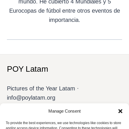
mundo. He cubierto 4 Mundiales y 5
Eurocopas de fútbol entre otros eventos de
importancia.
POY Latam
Pictures of the Year Latam ·
info@poylatam.org
Manage Consent
Inicio
Archivo
El Equipo
To provide the best experiences, we use technologies like cookies to store
and/or access device information. Consenting to these technologies will