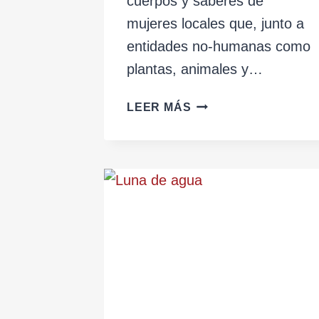
cuerpos y saberes de
mujeres locales que, junto a
entidades no-humanas como
plantas, animales y…
POST-
LEER MÁS
HUMANAS
Y
SUEÑOS
CYBORG
DE
+
SERES
EN
LOS
ANDES