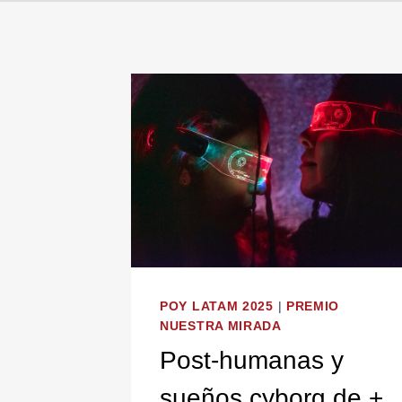
POY LATAM 2025
|
PREMIO
NUESTRA MIRADA
Post-humanas y
sueños cyborg de +