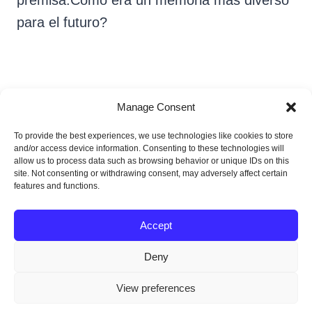
para el futuro?
Manage Consent
To provide the best experiences, we use technologies like cookies to store
Andrés Gregorio Pérez
and/or access device information. Consenting to these technologies will
allow us to process data such as browsing behavior or unique IDs on this
site. Not consenting or withdrawing consent, may adversely affect certain
features and functions.
Accept
Deny
© 2026 POY Latam - Tema para WordPress
View preferences
por
Kadence WP