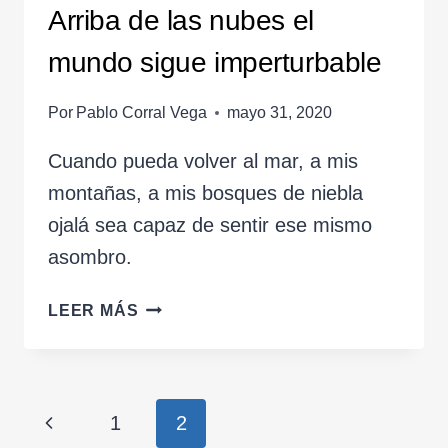
Arriba de las nubes el
mundo sigue imperturbable
Por
Pablo Corral Vega
mayo 31, 2020
Cuando pueda volver al mar, a mis
montañas, a mis bosques de niebla
ojalá sea capaz de sentir ese mismo
asombro.
ARRIBA
LEER MÁS
DE
LAS
NUBES
EL
Navegación
Página
1
2
MUNDO