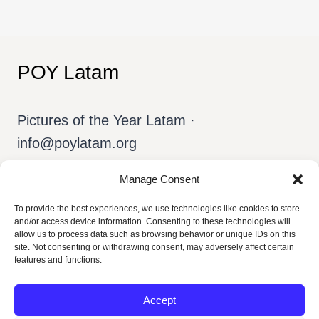
de
SIGUE
anterior
IMPERTURBABLE
página
POY Latam
Pictures of the Year Latam ·
info@poylatam.org
Manage Consent
Inicio
Archivo
El Equipo
To provide the best experiences, we use technologies like cookies to store
and/or access device information. Consenting to these technologies will
Sobre el POY
Español
allow us to process data such as browsing behavior or unique IDs on this
site. Not consenting or withdrawing consent, may adversely affect certain
features and functions.
Accept