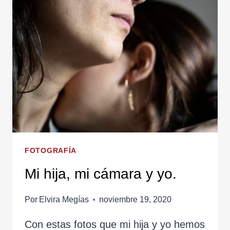
MUNDO
QUE
PASA
A
TRAVÉS
DE
LA
VENTANA
FOTOGRAFÍA
Mi hija, mi cámara y yo.
Por
Elvira Megías
noviembre 19, 2020
Con estas fotos que mi hija y yo hemos