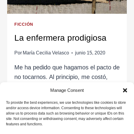
FICCIÓN
La enfermera prodigiosa
Por
María Cecilia Velasco
junio 15, 2020
Me ha pedido que hagamos el pacto de
no tocarnos. Al principio, me costó,
pero no hay nada que un niño no
Manage Consent
pueda comprender, así que ahora nos
To provide the best experiences, we use technologies like cookies to store
acariciamos solo con la mirada.
and/or access device information. Consenting to these technologies will
allow us to process data such as browsing behavior or unique IDs on this
site. Not consenting or withdrawing consent, may adversely affect certain
LA
LEER MÁS
features and functions.
ENFERMERA